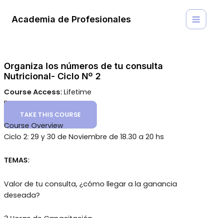
Buscar
Ir
MAI
por:
al
Academia de Profesionales
MEN
contenido
Organiza los números de tu consulta
Nutricional- Ciclo Nº 2
Course Access:
Lifetime
Free
TAKE THIS COURSE
Course Overview
Ciclo 2: 29 y 30 de Noviembre de 18.30 a 20 hs
TEMAS:
Valor de tu consulta, ¿cómo llegar a la ganancia
deseada?