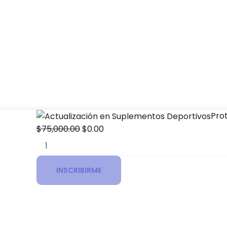
Actualización
Original
Current
Pro
en
price
price
$
75,000.00
$
0.00
Suplementos
was:
is:
Deportivos
$75,000.00.
$0.00.
cantidad
INSCRIBIRME