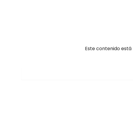
Ir
al
contenido
Este contenido está 